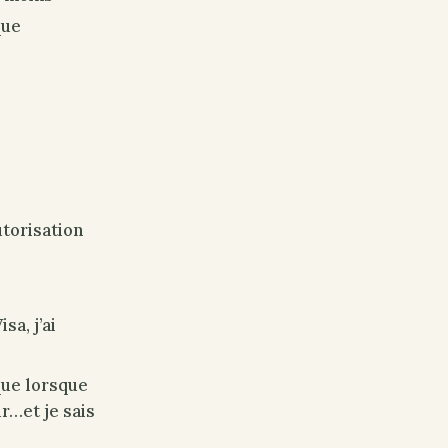
que
utorisation
sa, j’ai
que lorsque
r…et je sais