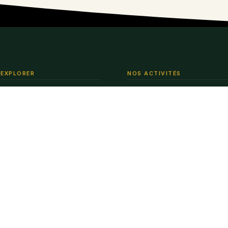
EXPLORER
NOS ACTIVITÉS
Rencontres
Accueil
européennes
Qu'est-ce que la
Cryptozoologie ?
Webinaires
Notre bibliothèque
Crypto-safaris
Nos publications
Expéditions
Blog
Contact