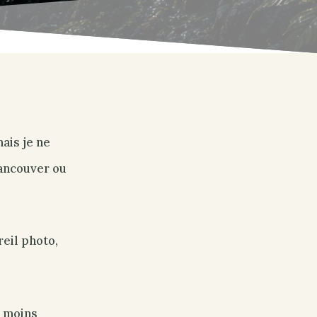
ais je ne
Vancouver ou
reil photo,
e moins