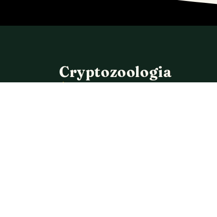
Cryptozoologia
À LA RECHERCHE DE
L'INCONNU
Association européenne dédiée à
l'étude scientifique des animaux
mystérieux et des espèces non
répertoriées.