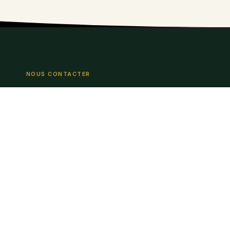
NOUS CONTACTER
abepar@ymail.com
Les propositions commerciales non
sollicitées seront rejetées. Seuls les
partenariats sérieux seront étudiés.
(Unsolicited commercial proposals will be
rejected !!! And only partnerships will be
studied)