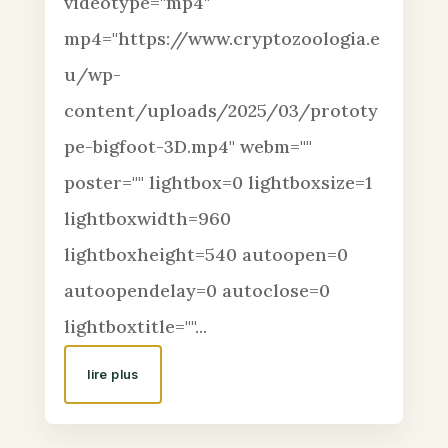
videotype="mp4"
mp4="https://www.cryptozoologia.e
u/wp-
content/uploads/2025/03/prototy
pe-bigfoot-3D.mp4" webm=""
poster="" lightbox=0 lightboxsize=1
lightboxwidth=960
lightboxheight=540 autoopen=0
autoopendelay=0 autoclose=0
lightboxtitle=""...
lire plus