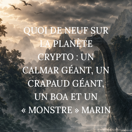
QUOI DE NEUF SUR
LA PLANÈTE
CRYPTO : UN
CALMAR GÉANT, UN
CRAPAUD GÉANT,
UN BOA ET UN
« MONSTRE » MARIN