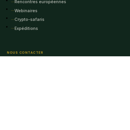
Rencontres européennes
Webinaires
Crypto-safaris
Expéditions
NOUS CONTACTER
abepar@ymail.com
Les propositions commerciales non sollicitées seront
rejetées. Seuls les partenariats sérieux seront étudiés.
(Unsolicited commercial proposals will be rejected !!! And only
partnerships will be studied)
PARTENAIRE