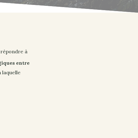
e répondre à
giques entre
 laquelle