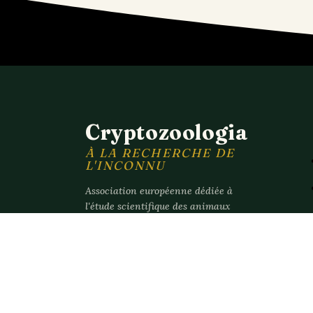
Cryptozoologia
À LA RECHERCHE DE
L'INCONNU
Association européenne dédiée à
l'étude scientifique des animaux
mystérieux et des espèces non
répertoriées.