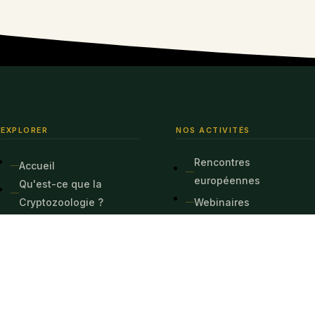
EXPLORER
NOS ACTIVITÉS
Rencontres
Accueil
européennes
Qu'est-ce que la
Cryptozoologie ?
Webinaires
Notre bibliothèque
Crypto-safaris
Nos publications
Expéditions
Blog
Contact