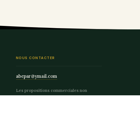
NOUS CONTACTER
abepar@ymail.com
Les propositions commerciales non
sollicitées seront rejetées. Seuls les
partenariats sérieux seront étudiés.
(Unsolicited commercial proposals will be
rejected !!! And only partnerships will be
studied)