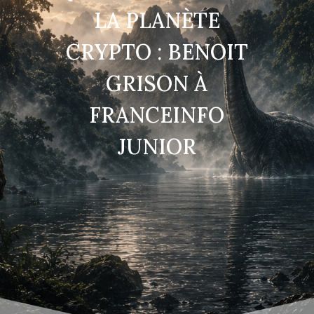
LA PLANÈTE
CRYPTO : BENOIT
GRISON À
FRANCEINFO
JUNIOR