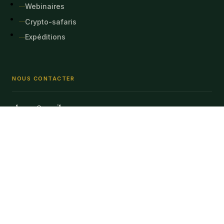
Webinaires
Crypto-safaris
Expéditions
NOUS CONTACTER
abepar@ymail.com
Les propositions commerciales non sollicitées seront
rejetées. Seuls les partenariats sérieux seront étudiés.
(Unsolicited commercial proposals will be rejected !!! And only
partnerships will be studied)
PARTENAIRE