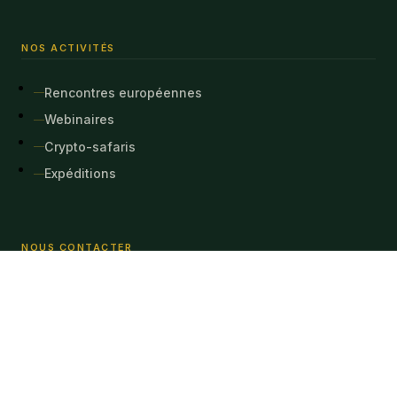
NOS ACTIVITÉS
Rencontres européennes
Webinaires
Crypto-safaris
Expéditions
NOUS CONTACTER
abepar@ymail.com
Les propositions commerciales non sollicitées seront
rejetées. Seuls les partenariats sérieux seront étudiés.