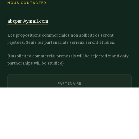
NOUS CONTACTER
abepar@ymail.com
Les propositions commerciales non sollicitées seront
rejetées. Seuls les partenariats sérieux seront étudiés.
(Unsolicited commercial proposals will be rejected !!! And only
partnerships will be studied)
PARTENAIRE