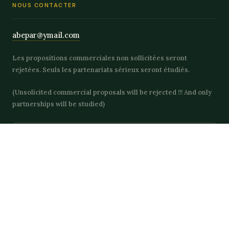
NOUS CONTACTER
abepar@ymail.com
Les propositions commerciales non sollicitées seront
rejetées. Seuls les partenariats sérieux seront étudiés.
(Unsolicited commercial proposals will be rejected !!! And only
partnerships will be studied)
PARTENAIRE