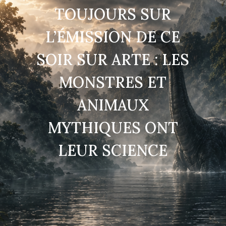
TOUJOURS SUR
L’ÉMISSION DE CE
SOIR SUR ARTE : LES
MONSTRES ET
ANIMAUX
MYTHIQUES ONT
LEUR SCIENCE