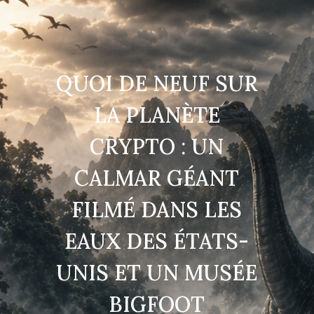
QUOI DE NEUF SUR
LA PLANÈTE
CRYPTO : UN
CALMAR GÉANT
FILMÉ DANS LES
EAUX DES ÉTATS-
UNIS ET UN MUSÉE
BIGFOOT