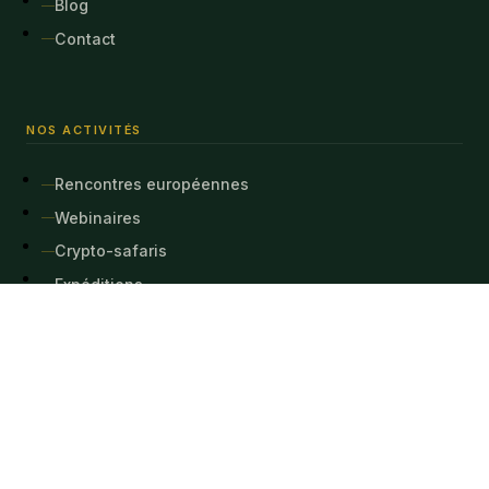
Blog
Contact
NOS ACTIVITÉS
Rencontres européennes
Webinaires
Crypto-safaris
Expéditions
NOUS CONTACTER
abepar@ymail.com
Les propositions commerciales non sollicitées seront